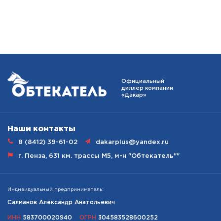
Наши
контакты
8 (8412) 39-61-02
dakarplus@yandex.ru
г. Пенза, 631 км. трассы М5, м-н "Обтекатель""
Индивидуальный предприниматель:
Салманов Александр Анатольевич
ИНН
583700020940
ОГРН
304583528600252