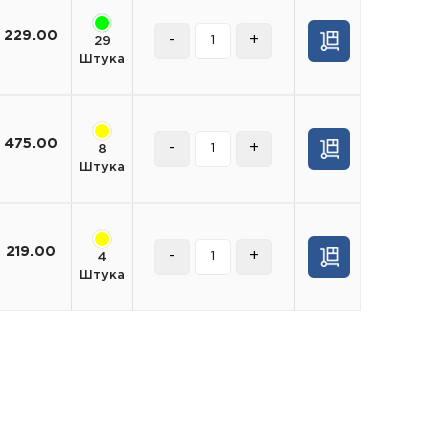
229.00
-
+
29
Штука
475.00
-
+
8
Штука
219.00
-
+
4
Штука