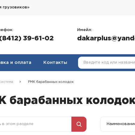
я грузовиков»
лефон:
Имейл:
 (8412) 39-61-02
dakarplus@yand
вка и оплата
Контакты
система
РМК барабанных колодок
К барабанных колодо