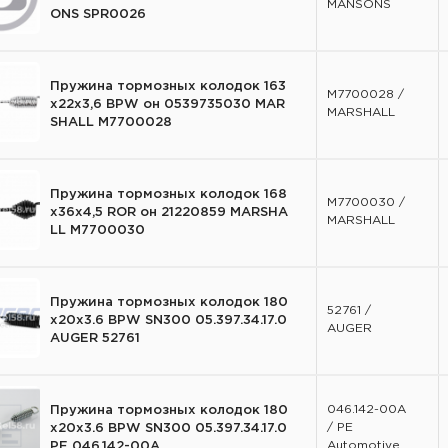
MANSONS
ONS SPR0026
Пружина тормозных колодок 163
M7700028 /
х22х3,6 BPW он 0539735030 MAR
MARSHALL
SHALL M7700028
Пружина тормозных колодок 168
M7700030 /
х36х4,5 ROR он 21220859 MARSHA
MARSHALL
LL M7700030
Пружина тормозных колодок 180
52761 /
x20x3.6 BPW SN300 05.397.34.17.0
AUGER
AUGER 52761
046.142-00A
Пружина тормозных колодок 180
/ PE
x20x3.6 BPW SN300 05.397.34.17.0
Automotive
PE 046.142-00A