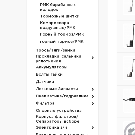
РМК барабанных
колодок
Тормозные щитки
Компрессора
воздушные/РМК
Горный тормоз/РМК
горный тормоз/РМК
Троса/Тяги/замки
Прокладки, сальники,
уплотнения
Аккумуляторы
Болты гайки
Датчики
Легковые Запчасти
Пневматика/гидравлика
Фильтра
Опорные устройства
Корпуса фильтров/
Сепараторы всборе
Электрика з/ч
Рекламаные материалы