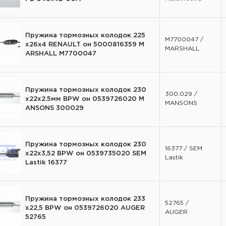
Пружина тормозных колодок 225
M7700047 /
х26х4 RENAULT он 5000816359 M
MARSHALL
ARSHALL M7700047
Пружина тормозных колодок 230
300.029 /
х22х2.5мм BPW он 0539726020 M
MANSONS
ANSONS 300029
Пружина тормозных колодок 230
16377 / SEM
х22х3,52 BPW он 0539735020 SEM
Lastik
Lastik 16377
Пружина тормозных колодок 233
52765 /
х22,5 BPW он 0539726020 AUGER
AUGER
52765