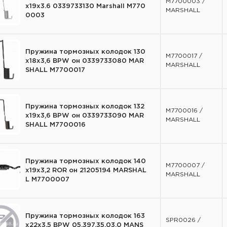
M7700003 /
х19х3.6 0339733130 Marshall M770
MARSHALL
0003
Пружина тормозных колодок 130
M7700017 /
х18х3,6 BPW он 0339733080 MAR
MARSHALL
SHALL M7700017
Пружина тормозных колодок 132
M7700016 /
х19х3,6 BPW он 0339733090 MAR
MARSHALL
SHALL M7700016
Пружина тормозных колодок 140
M7700007 /
х19х3,2 ROR он 21205194 MARSHAL
MARSHALL
L M7700007
Пружина тормозных колодок 163
SPR0026 /
x22x3.5 BPW 05.397.35.03.0 MANS