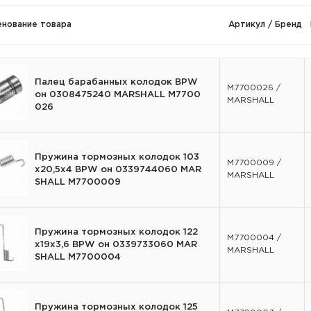
енование товара
Артикул / Бренд
Палец барабанных колодок BPW
M7700026 /
он 0308475240 MARSHALL M7700
MARSHALL
026
Пружина тормозных колодок 103
M7700009 /
х20,5х4 BPW он 0339744060 MAR
MARSHALL
SHALL M7700009
Пружина тормозных колодок 122
M7700004 /
х19х3,6 BPW он 0339733060 MAR
MARSHALL
SHALL M7700004
Пружина тормозных колодок 125