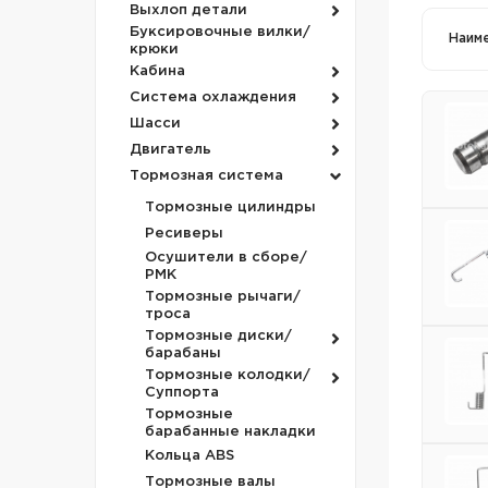
Выхлоп детали
Буксировочные вилки/
Наим
крюки
Кабина
Система охлаждения
Шасси
Двигатель
Тормозная система
Тормозные цилиндры
Ресиверы
Осушители в сборе/
РМК
Тормозные рычаги/
троса
Тормозные диски/
барабаны
Тормозные колодки/
Суппорта
Тормозные
барабанные накладки
Кольца ABS
Тормозные валы