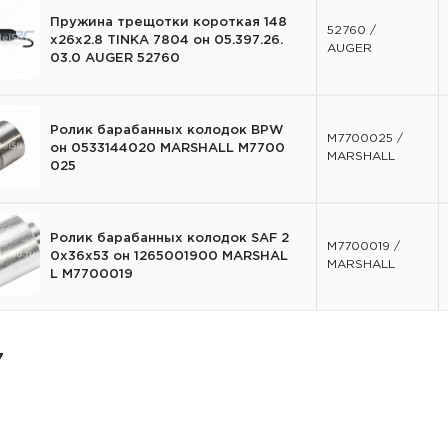
Пружина трещотки короткая 148
52760 /
x26x2.8 TINKA 7804 он 05.397.26.
AUGER
03.0 AUGER 52760
Ролик барабанных колодок BPW
M7700025 /
он 0533144020 MARSHALL M7700
MARSHALL
025
Ролик барабанных колодок SAF 2
M7700019 /
0x36x53 он 1265001900 MARSHAL
MARSHALL
L M7700019
7