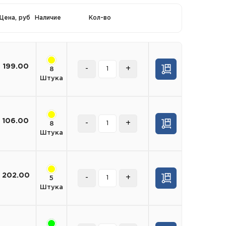
Цена, руб
Наличие
Кол-во
199.00
-
+
8
Штука
106.00
-
+
8
Штука
202.00
-
+
5
Штука