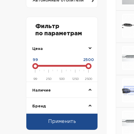
Автономные отопители
Фильтр
по параметрам
Цена
99
2500
99
250
500
1250
2500
Наличие
Бренд
Применить