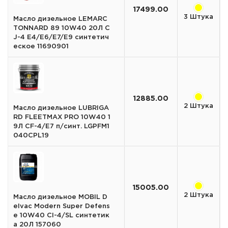
17499.00
3 Штука
Масло дизельное LEMARC
TONNARD 89 10W40 20Л C
J-4 E4/E6/E7/E9 синтетич
еское 11690901
12885.00
2 Штука
Масло дизельное LUBRIGA
RD FLEETMAX PRO 10W40 1
9Л CF-4/E7 п/синт. LGPFM1
040CPL19
15005.00
2 Штука
Масло дизельное MOBIL D
elvac Modern Super Defens
e 10W40 CI-4/SL синтетик
а 20Л 157060