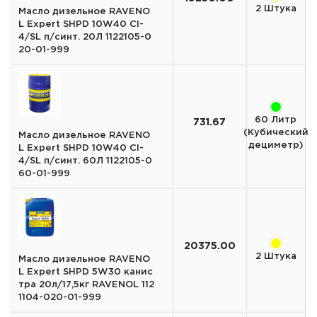
2 Штука
Масло дизельное RAVENO
L Expert SHPD 10W40 CI-
4/SL п/синт. 20Л 1122105-0
20-01-999
60 Литр
731.67
(Кубический
Масло дизельное RAVENO
дециметр)
L Expert SHPD 10W40 CI-
4/SL п/синт. 60Л 1122105-0
60-01-999
20375.00
2 Штука
Масло дизельное RAVENO
L Expert SHPD 5W30 канис
тра 20л/17,5кг RAVENOL 112
1104-020-01-999