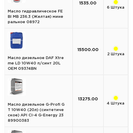
1535.00
6 Штука
Масло гидравлическое FE
BI MB 236.3 (Желтая) мине
ральное 08972
15500.00
2 Штука
Масло дизельное DAF Xtre
me LD 10W40 п/синт 20L
OEM 09374BN
13275.00
4 Штука
Масло дизельное G-Profi G
T 10W40 (20л) (синтетиче
ское) API CI-4 G-Energy 23
89900383