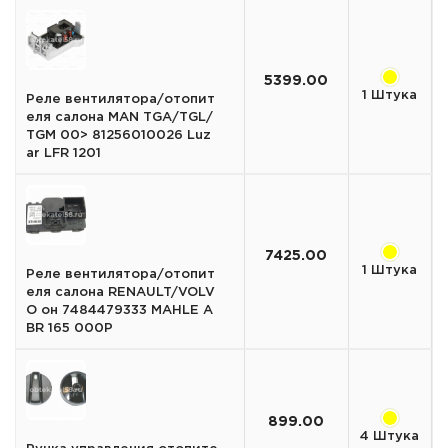
5399.00
1 Штука
Реле вентилятора/отопит
еля салона MAN TGA/TGL/
TGM 00> 81256010026 Luz
ar LFR 1201
7425.00
1 Штука
Реле вентилятора/отопит
еля салона RENAULT/VOLV
O он 7484479333 MAHLE A
BR 165 000P
899.00
4 Штука