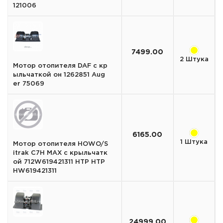
121006
7499.00
2 Штука
Мотор отопителя DAF с кр
ыльчаткой он 1262851 Aug
er 75069
6165.00
1 Штука
Мотор отопителя HOWO/S
itrak C7H MAX с крыльчатк
ой 712W619421311 HTP HTP
HW619421311
24999.00