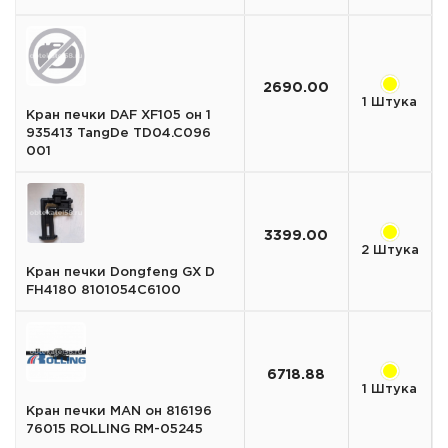
2690.00
1 Штука
Кран печки DAF XF105 он 1
935413 TangDe TD04.C096
001
3399.00
2 Штука
Кран печки Dongfeng GX D
FH4180 8101054C6100
6718.88
1 Штука
Кран печки MAN он 816196
76015 ROLLING RM-05245