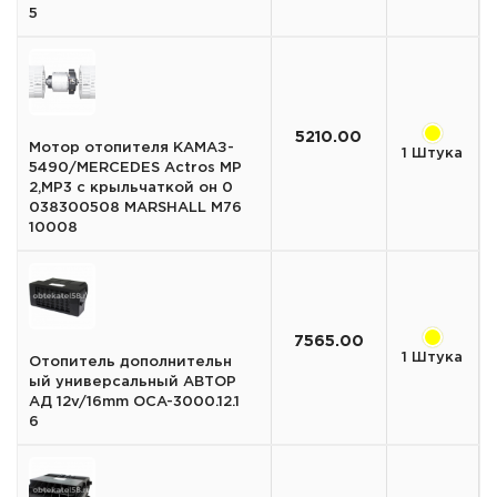
5
5210.00
Мотор отопителя КАМАЗ-
1 Штука
5490/MERCEDES Actros MP
2,MP3 с крыльчаткой он 0
038300508 MARSHALL M76
10008
7565.00
1 Штука
Отопитель дополнительн
ый универсальный АВТОР
АД 12v/16mm OCA-3000.12.1
6