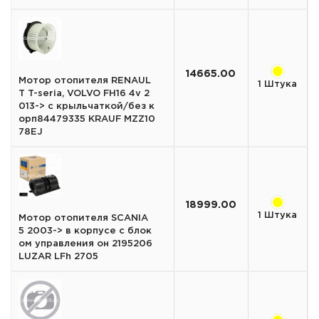
14665.00
Мотор отопителя RENAUL
1 Штука
T T-seria, VOLVO FH16 4v 2
013-> с крыльчаткой/без к
орп84479335 KRAUF MZZ10
78EJ
18999.00
1 Штука
Мотор отопителя SCANIA
5 2003-> в корпусе с блок
ом управления он 2195206
LUZAR LFh 2705