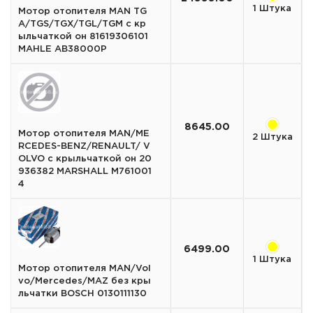
1 Штука
Мотор отопителя MAN TG
A/TGS/TGX/TGL/TGM с кр
ыльчаткой он 81619306101
MAHLE AB38000P
8645.00
Мотор отопителя MAN/ME
2 Штука
RCEDES-BENZ/RENAULT/ V
OLVO с крыльчаткой он 20
936382 MARSHALL M761001
4
6499.00
1 Штука
Мотор отопителя MAN/Vol
vo/Mercedes/MAZ без кры
льчатки BOSCH 0130111130