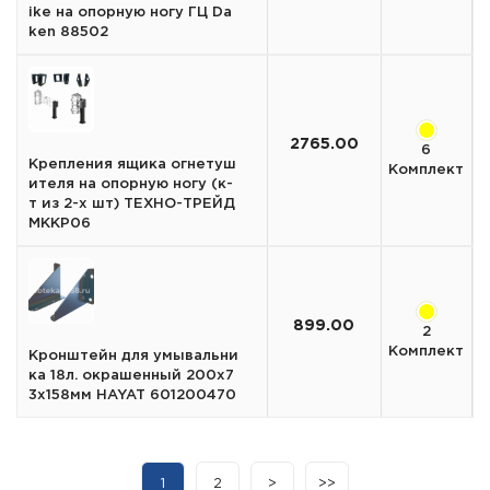
ike на опорную ногу ГЦ Da
ken 88502
2765.00
6
Крепления ящика огнетуш
Комплект
ителя на опорную ногу (к-
т из 2-х шт) ТЕХНО-ТРЕЙД
МККР06
899.00
2
Комплект
Кронштейн для умывальни
ка 18л. окрашенный 200х7
3х158мм HAYAT 601200470
1
2
>
>>