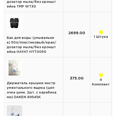
дозатор мыла/без кроншт
ейна TMP WT30
2699.00
1 Штука
Бак для воды (умывальни
к) 50л/пластиковый/кран/
дозатор мыла/без кроншт
ейна HAYAT HYT0050
375.00
4
Держатель крышки инстр
Комплект
ументального ящика (цеп
очка цинк. 2шт. с карабина
ми) DAKEN 89545K